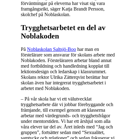
förväntningar på eleverna har visat sig vara
framgångsrikt, säger Katja Brandt Persson,
skolchef på Noblaskolan.
Trygghetsarbetet en del av
Noblakoden
På
Noblaskolan Saltsjö-Boo
har man en
förstelärare som ansvarar för skolans arbete med
Noblakoden. Försteläraren arbetar bland annat
med fortbildning och handledning kopplat till
lektionsdesign och ledarskap i klassrummet.
Skolans rektor Ulrika Zätterqvist berättar hur
skolan även har integrerat trygghetsarbetet i
arbetet med Noblakoden.
– På vår skola har vi ett välutvecklat
trygghetsarbete där vi jobbar förebyggande och
främjande, till exempel genom att klasserna
arbetar med värdegrunds- och trygghetsfrågor
under mentorstiden. Vi har ett årshjul som alla
våra elever tar del av. Året inleds med “Jag och
gruppen”, fortsätter sedan med “Sexualitet,
samtycke och relationer” och sedan fokuserar vi