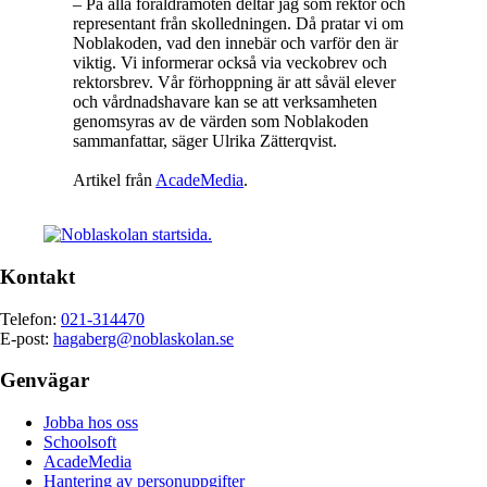
– På alla föräldramöten deltar jag som rektor och
representant från skolledningen. Då pratar vi om
Noblakoden, vad den innebär och varför den är
viktig. Vi informerar också via veckobrev och
rektorsbrev. Vår förhoppning är att såväl elever
och vårdnadshavare kan se att verksamheten
genomsyras av de värden som Noblakoden
sammanfattar, säger Ulrika Zätterqvist.
Artikel från
AcadeMedia
.
Kontakt
Telefon:
021-314470
E-post:
hagaberg@noblaskolan.se
Genvägar
Jobba hos oss
Schoolsoft
AcadeMedia
Hantering av personuppgifter