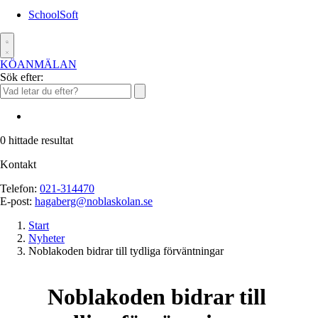
SchoolSoft
KÖANMÄLAN
Sök efter:
0
hittade resultat
Kontakt
Telefon:
021-314470
E-post:
hagaberg@noblaskolan.se
Start
Nyheter
Noblakoden bidrar till tydliga förväntningar
Noblakoden bidrar till