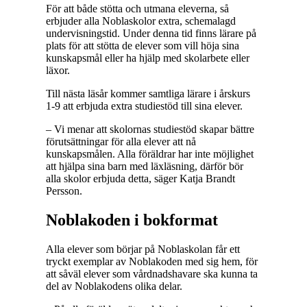
För att både stötta och utmana eleverna, så
erbjuder alla Noblaskolor extra, schemalagd
undervisningstid. Under denna tid finns lärare på
plats för att stötta de elever som vill höja sina
kunskapsmål eller ha hjälp med skolarbete eller
läxor.
Till nästa läsår kommer samtliga lärare i årskurs
1-9 att erbjuda extra studiestöd till sina elever.
– Vi menar att skolornas studiestöd skapar bättre
förutsättningar för alla elever att nå
kunskapsmålen. Alla föräldrar har inte möjlighet
att hjälpa sina barn med läxläsning, därför bör
alla skolor erbjuda detta, säger Katja Brandt
Persson.
Noblakoden i bokformat
Alla elever som börjar på Noblaskolan får ett
tryckt exemplar av Noblakoden med sig hem, för
att såväl elever som vårdnadshavare ska kunna ta
del av Noblakodens olika delar.