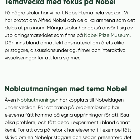
Temavecka med fokus på Nobel
På några skolor har vi haft Nobel-tema hela veckan. Vi
har pratat om Alfred Nobel och de olika ämnena som det
delas ut pris inom. Många skolor har också använt sig av
(
utbildningsmaterialet som finns på
Nobel Prize Museum
.
ö
Där finns bland annat lektionsmaterial om årets olika
p
pristagare, diskussionsunderlag, filmer och interaktiva
p
visualiseringar för att lära sig mer.
n
a
s
Noblautmaningen med tema Nobel
i
n
Även
Noblautmaningen
har kopplats till Nobeldagen
y
under veckan. För att träna på problemlösning har
t
eleverna fått komma på egna uppfinningar för att lösa
t
olika problem, och fått delta i experiment i bland annat
f
kemi. För att öva på retorik har eleverna till exempel fått
ö
skriva om en Nobelpristagare och sedan presentera det
n