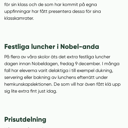
för sin klass och de som har kommit på egna
s
uppfinningar har fått presentera dessa för sina
t
klasskamrater.
e
r
)
Festliga luncher i Nobel-anda
På flera av våra skolor äts det extra festliga luncher
dagen innan Nobeldagen, fredag 9 december. I många
fall har eleverna varit delaktiga i till exempel dukning,
servering eller bakning av lunchens efterrätt under
hemkunskapslektionen. De som vill har även fått klä upp
sig lite extra fint just idag.
Prisutdelning