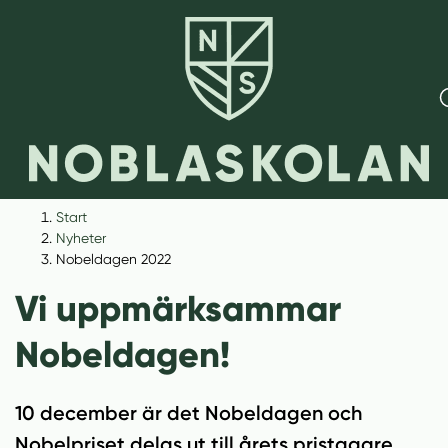
H
H
Start
o
o
Nyheter
p
p
Nobeldagen 2022
p
p
Vi uppmärksammar
a
a
t
t
Nobeldagen!
i
i
l
l
l
l
10 december är det Nobeldagen och
i
s
Nobelpriset delas ut till årets pristagare