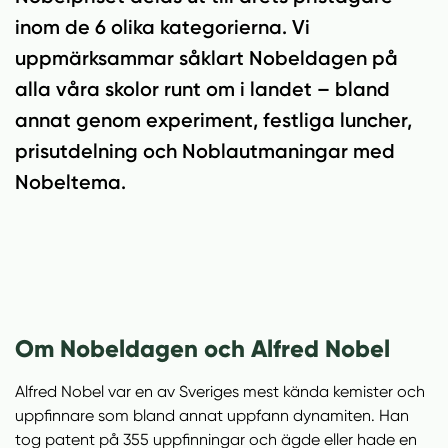
n
i
inom de 6 olika kategorierna. Vi
n
d
e
f
uppmärksammar såklart Nobeldagen på
h
o
alla våra skolor runt om i landet – bland
å
t
annat genom experiment, festliga luncher,
l
l
prisutdelning och Noblautmaningar med
Nobeltema.
Om Nobeldagen och Alfred Nobel
Alfred Nobel var en av Sveriges mest kända kemister och
uppfinnare som bland annat uppfann dynamiten. Han
tog patent på 355 uppfinningar och ägde eller hade en