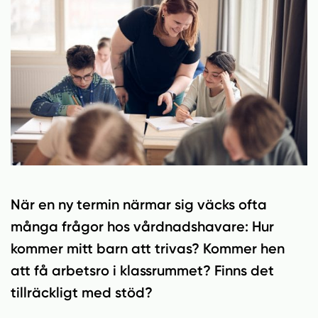
n
i
n
d
e
f
h
o
å
t
l
l
När en ny termin närmar sig väcks ofta
många frågor hos vårdnadshavare: Hur
kommer mitt barn att trivas? Kommer hen
att få arbetsro i klassrummet? Finns det
tillräckligt med stöd?