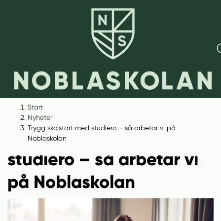
H
H
Start
o
o
Nyheter
p
p
Trygg skolstart med studiero – så arbetar vi på
Trygg skolstart med
p
p
Noblaskolan
a
a
studiero – så arbetar vi
t
t
i
i
på Noblaskolan
l
l
l
l
i
s