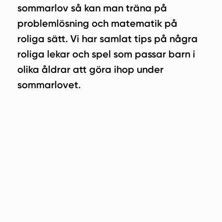
n
i
sommarlov så kan man träna på
n
d
problemlösning och matematik på
e
f
h
o
roliga sätt. Vi har samlat tips på några
å
t
roliga lekar och spel som passar barn i
l
olika åldrar att göra ihop under
l
sommarlovet.