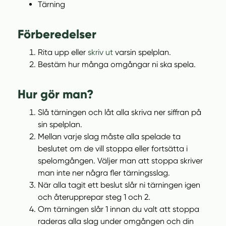
Tärning
Förberedelser
(
Rita upp eller
skriv ut
varsin spelplan.
ö
Bestäm hur många omgångar ni ska spela.
p
p
Hur gör man?
n
Slå tärningen och låt alla skriva ner siffran på
a
sin spelplan.
s
Mellan varje slag måste alla spelade ta
i
beslutet om de vill stoppa eller fortsätta i
n
spelomgången. Väljer man att stoppa skriver
y
man inte ner några fler tärningsslag.
t
När alla tagit ett beslut slår ni tärningen igen
t
och återupprepar steg 1 och 2.
f
Om tärningen slår 1 innan du valt att stoppa
ö
raderas alla slag under omgången och din
n