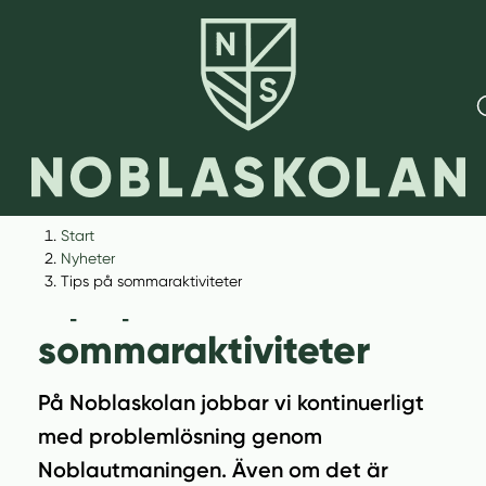
H
H
Start
o
o
Nyheter
p
p
Tips på sommaraktiviteter
Tips på
p
p
a
a
sommaraktiviteter
t
t
i
i
På Noblaskolan jobbar vi kontinuerligt
l
l
med problemlösning genom
l
l
i
s
Noblautmaningen. Även om det är