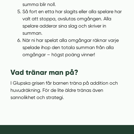
summa blir noll.
s
Så fort en etta har slagits eller alla spelare har
t
valt att stoppa, avslutas omgången. Alla
e
spelare adderar sina slag och skriver in
r
summan.
)
När ni har spelat alla omgångar räknar varje
spelade ihop den totala summan från alla
omgångar – högst poäng vinner!
Vad tränar man på?
I Glupska grisen får barnen träna på addition och
huvudräkning. För de lite äldre tränas även
sannolikhet och strategi.