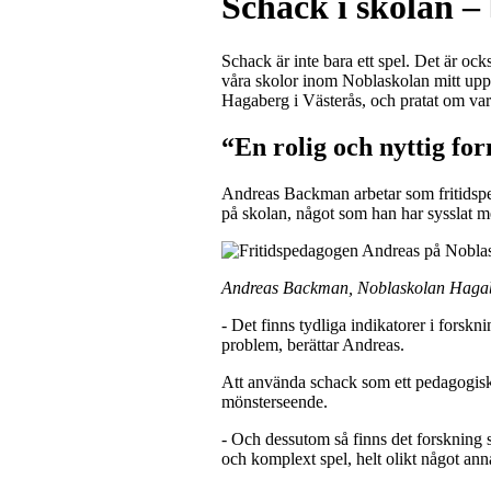
Schack i skolan –
Schack är inte bara ett spel. Det är ocks
våra skolor inom Noblaskolan mitt uppe
Hagaberg i Västerås, och pratat om varf
“En rolig och nyttig f
Andreas Backman arbetar som fritidspe
på skolan, något som han har sysslat m
Andreas Backman, Noblaskolan Haga
- Det finns tydliga indikatorer i forskn
problem, berättar Andreas.
Att använda schack som ett pedagogiskt
mönsterseende.
- Och dessutom så finns det forskning s
och komplext spel, helt olikt något annat