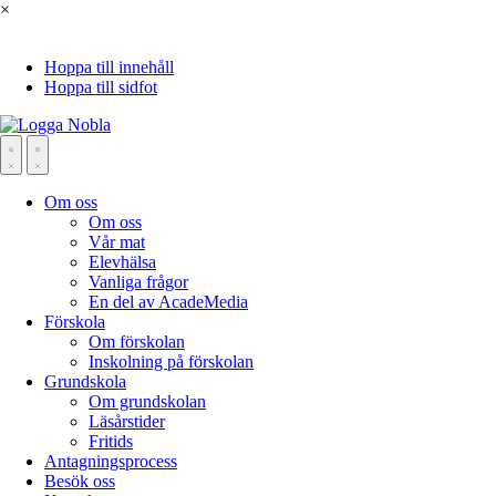
×
Hoppa till innehåll
Hoppa till sidfot
Om oss
Om oss
Vår mat
Elevhälsa
Vanliga frågor
En del av AcadeMedia
Förskola
Om förskolan
Inskolning på förskolan
Grundskola
Om grundskolan
Läsårstider
Fritids
Antagningsprocess
Besök oss