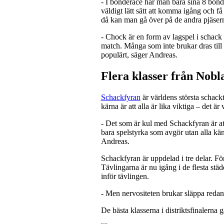
- I bonderace har man bara sina 8 bönd
väldigt lätt sätt att komma igång och få
då kan man gå över på de andra pjäser
- Chock är en form av lagspel i schack d
match. Många som inte brukar dras till v
populärt, säger Andreas.
Flera klasser från Nobl
Schackfyran
är världens största schackt
kärna är att alla är lika viktiga – det ä
- Det som är kul med Schackfyran är att 
bara spelstyrka som avgör utan alla kän
Andreas.
Schackfyran är uppdelad i tre delar. För
Tävlingarna är nu igång i de flesta städ
inför tävlingen.
- Men nervositeten brukar släppa redan 
De bästa klasserna i distriktsfinalerna g