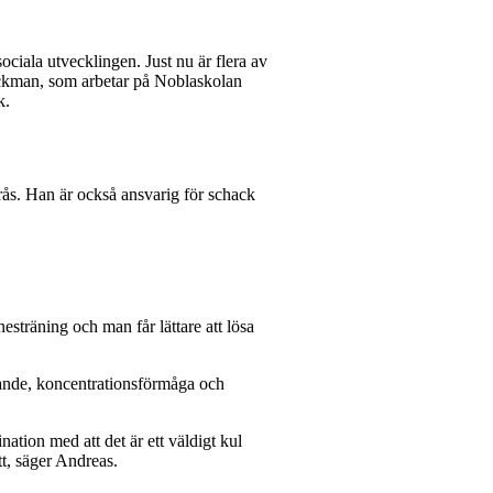
sociala utvecklingen. Just nu är flera av
Backman, som arbetar på Noblaskolan
k.
ås. Han är också ansvarig för schack
nesträning och man får lättare att lösa
kande, koncentrationsförmåga och
ation med att det är ett väldigt kul
tt, säger Andreas.