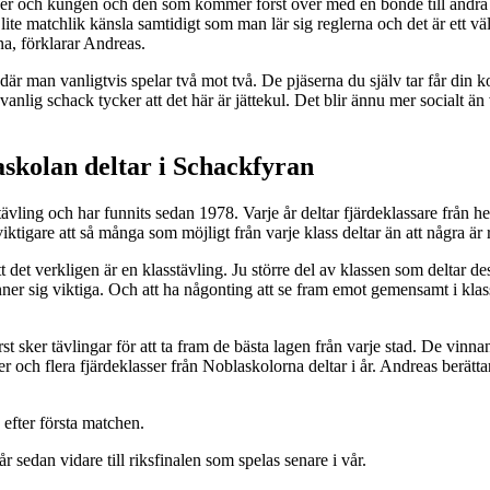
er och kungen och den som kommer först över med en bonde till andra s
 lite matchlik känsla samtidigt som man lär sig reglerna och det är ett väl
na, förklarar Andreas.
är man vanligtvis spelar två mot två. De pjäserna du själv tar får din ko
anlig schack tycker att det här är jättekul. Det blir ännu mer socialt än
askolan deltar i Schackfyran
ävling och har funnits sedan 1978. Varje år deltar fjärdeklassare från h
r viktigare att så många som möjligt från varje klass deltar än att några är 
det verkligen är en klasstävling. Ju större del av klassen som deltar de
ner sig viktiga. Och att ha någonting att se fram emot gemensamt i klass
st sker tävlingar för att ta fram de bästa lagen från varje stad. De vinnan
er och flera fjärdeklasser från Noblaskolorna deltar i år. Andreas berätta
efter första matchen.
år sedan vidare till riksfinalen som spelas senare i vår.