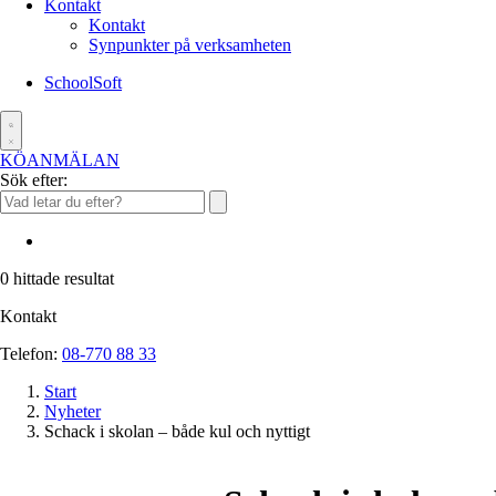
Kontakt
Kontakt
Synpunkter på verksamheten
SchoolSoft
KÖANMÄLAN
Sök efter:
0
hittade resultat
Kontakt
Telefon:
08-770 88 33
Start
Nyheter
Schack i skolan – både kul och nyttigt