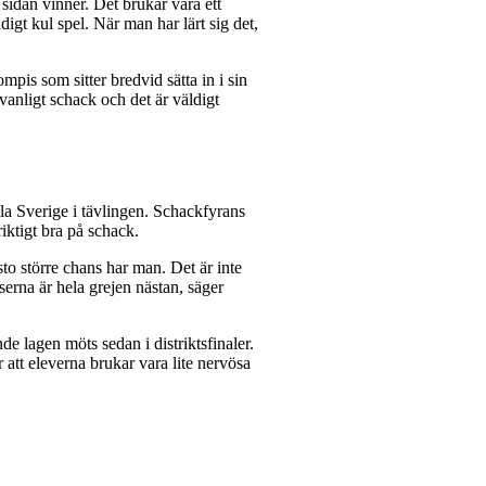
idan vinner. Det brukar vara ett
digt kul spel. När man har lärt sig det,
mpis som sitter bredvid sätta in i sin
 vanligt schack och det är väldigt
ela Sverige i tävlingen. Schackfyrans
riktigt bra på schack.
sto större chans har man. Det är inte
erna är hela grejen nästan, säger
de lagen möts sedan i distriktsfinaler.
r att eleverna brukar vara lite nervösa