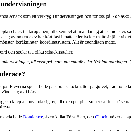
undervisningen
nda schack som ett verktyg i undervisningen och för oss på Noblask
oppla schack till läroplanen, till exempel att man lär sig att se mönster, 
a sig av om en elev har kört fast i matte eller tycker matte är jättetråk
mönster, beräkningar, koordinatsystem. Allt är egentligen matte.
 undervisningen, till exempel inom matematik eller Noblautmaningen. D
nderace?
ack på. Eleverna spelar både på stora schackmattor på golvet, traditione
nvända sig av i början.
ogiska knep att använda sig av, till exempel pilar som visar hur pjäser
dreas.
ar spela både
Bonderace
, även kallat Först över, och
Chock
utöver att sp