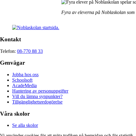
Fyra av eleverna på Noblaskolan som d
Kontakt
Telefon:
08-770 88 33
Genvägar
Jobba hos oss
Schoolsoft
AcadeMedia
Hantering av personuppgifter
Vill du lämna synpunkter?
Tillgänglighetsredogörelse
Våra skolor
Se alla skolor
Vi använder cookies för att mäta trafiken på hemsidan och för statisti