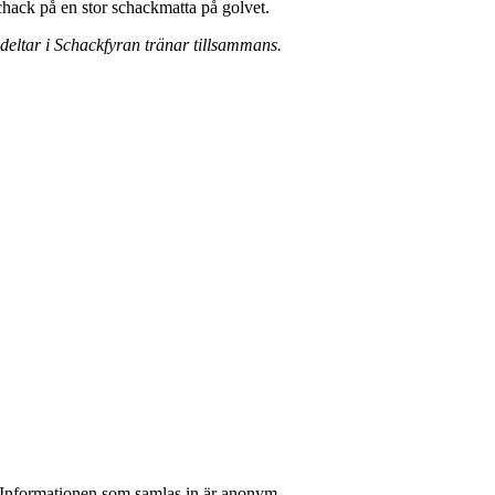
eltar i Schackfyran tränar tillsammans.
k. Informationen som samlas in är anonym.