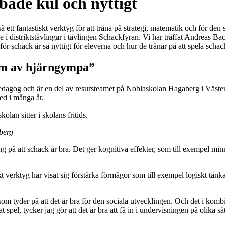
 både kul och nyttigt
å ett fantastiskt verktyg för att träna på strategi, matematik och för den 
 i distriktstävlingar i tävlingen Schackfyran. Vi har träffat Andreas 
ör schack är så nyttigt för eleverna och hur de tränar på att spela schac
orm av hjärngympa”
dagog och är en del av resursteamet på Noblaskolan Hagaberg i Väster
ed i många år.
berg
ing på att schack är bra. Det ger kognitiva effekter, som till exempel min
 verktyg har visat sig förstärka förmågor som till exempel logiskt tän
om tyder på att det är bra för den sociala utvecklingen. Och det i kombin
 spel, tycker jag gör att det är bra att få in i undervisningen på olika sä