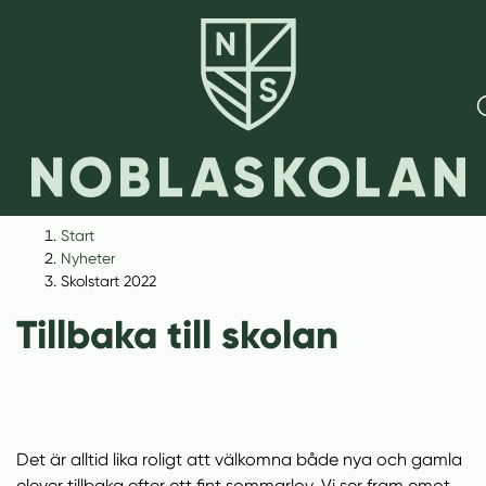
H
H
Start
o
o
Nyheter
p
p
Skolstart 2022
p
p
Tillbaka till skolan
a
a
t
t
i
i
l
l
l
l
Det är alltid lika roligt att välkomna både nya och gamla
i
s
elever tillbaka efter ett fint sommarlov. Vi ser fram emot