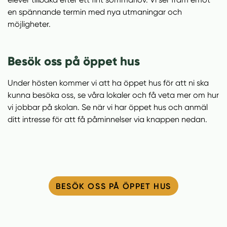
n
i
en spännande termin med nya utmaningar och
n
d
möjligheter.
e
f
h
o
å
t
Besök oss på öppet hus
l
l
Under hösten kommer vi att ha öppet hus för att ni ska
kunna besöka oss, se våra lokaler och få veta mer om hur
vi jobbar på skolan. Se när vi har öppet hus och anmäl
ditt intresse för att få påminnelser via knappen nedan.
BESÖK OSS PÅ ÖPPET HUS