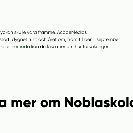
olyckan skulle vara framme. AcadeMedias
 start, dygnet runt och året om, fram till den 1 september
(
dias hemsida
kan du läsa mer om hur försäkringen
ö
p
p
n
a
s
i
eta mer om Noblasko
n
y
t
t
f