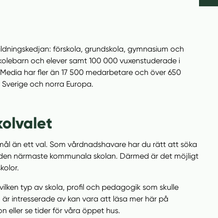
ildningskedjan: förskola, grundskola, gymnasium och
skolebarn och elever samt 100 000 vuxenstuderade i
edia har fler än 17 500 medarbetare och över 650
i Sverige och norra Europa.
kolvalet
emål än ett val. Som vårdnadshavare har du rätt att söka
ver den närmaste kommunala skolan. Därmed är det möjligt
kolor.
 vilken typ av skola, profil och pedagogik som skulle
du är intresserade av kan vara att läsa mer här på
n eller se tider för våra öppet hus.