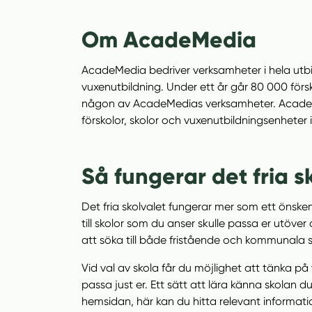
h
o
å
t
Om AcadeMedia
l
l
AcadeMedia bedriver verksamheter i hela utb
vuxenutbildning. Under ett år går 80 000 för
någon av AcadeMedias verksamheter. AcadeM
förskolor, skolor och vuxenutbildningsenheter 
Så fungerar det fria s
Det fria skolvalet fungerar mer som ett önsk
till skolor som du anser skulle passa er utö
att söka till både fristående och kommunala s
Vid val av skola får du möjlighet att tänka på
passa just er. Ett sätt att lära känna skolan 
hemsidan, här kan du hitta relevant informatio