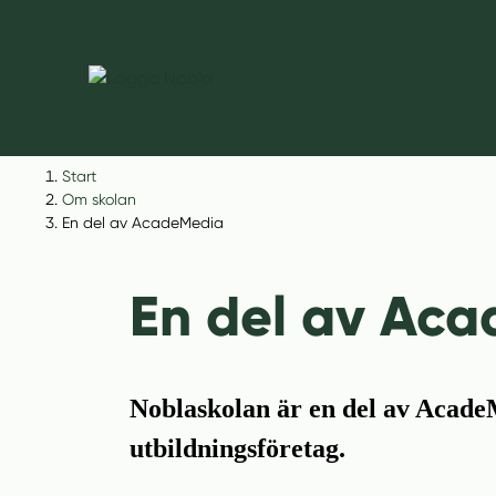
H
H
Start
o
o
Om skolan
p
p
En del av AcadeMedia
p
p
a
a
En del av Ac
t
t
i
i
l
l
l
l
Noblaskolan är en del av Acade
i
s
n
i
utbildningsföretag.
n
d
e
f