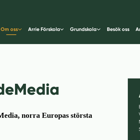
Om oss
Arrie Förskola
Grundskola
Besök oss
A
adeMedia
Media, norra Europas största