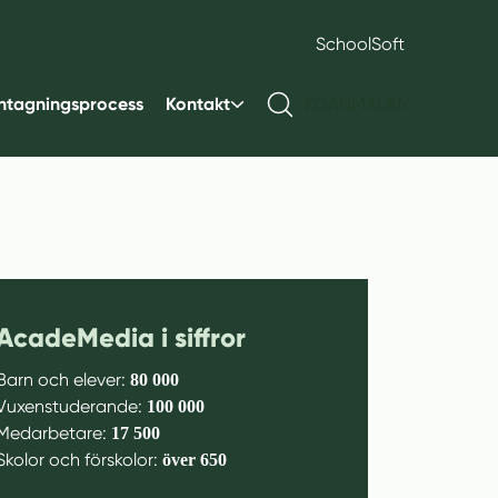
SchoolSoft
ntagningsprocess
Kontakt
KÖANMÄLAN
AcadeMedia i siffror
Barn och elever:
80 000
Vuxenstuderande:
100 000
Medarbetare:
17 500
Skolor och förskolor:
över 650