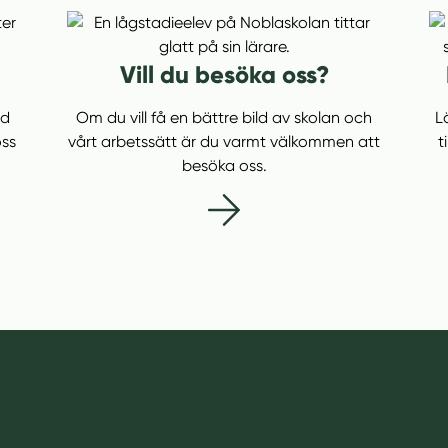
ö
n
s
Vill du besöka oss?
t
e
ad
Om du vill få en bättre bild av skolan och
L
r
oss
vårt arbetssätt är du varmt välkommen att
t
)
besöka oss.