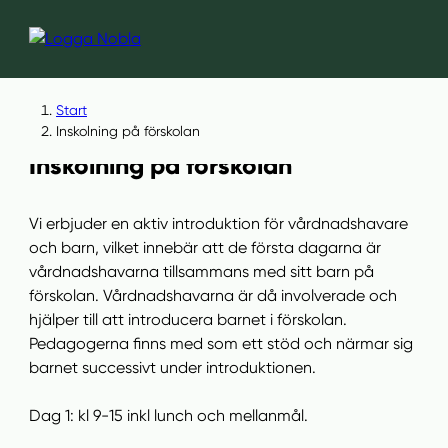
×
Start
Inskolning på förskolan
Hoppa
Hoppa
Inskolning på förskolan
till
till
innehåll
sidfot
Vi erbjuder en aktiv introduktion för vårdnadshavare
och barn, vilket innebär att de första dagarna är
vårdnadshavarna tillsammans med sitt barn på
förskolan. Vårdnadshavarna är då involverade och
hjälper till att introducera barnet i förskolan.
Pedagogerna finns med som ett stöd och närmar sig
barnet successivt under introduktionen.
Dag 1: kl 9-15 inkl lunch och mellanmål.