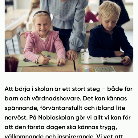
n
i
n
d
e
f
h
o
å
t
l
l
Att börja i skolan är ett stort steg – både för
barn och vårdnadshavare. Det kan kännas
spännande, förväntansfullt och ibland lite
nervöst. På Noblaskolan gör vi allt vi kan för
att den första dagen ska kännas trygg,
välkomnande och inspirerande. Vi vet att