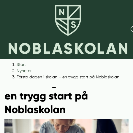
H
H
Start
o
o
Nyheter
p
p
Första dagen i skolan – en trygg start på Noblaskolan
Första dagen i skolan –
p
p
a
a
en trygg start på
t
t
i
i
Noblaskolan
l
l
l
l
i
s