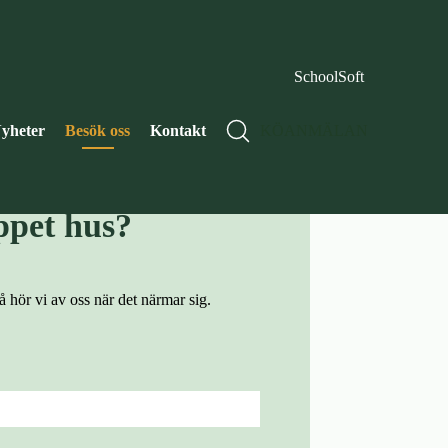
SchoolSoft
yheter
Besök oss
Kontakt
KÖANMÄLAN
bli påmind inför
pet hus?
så hör vi av oss när det närmar sig.