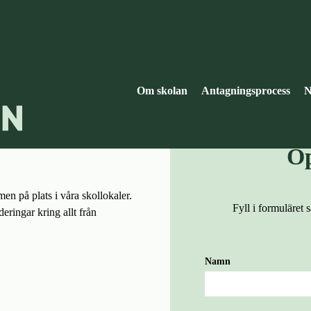
oblaskolan
Om skolan
Antagningsprocess
N
Vill du 
Öp
 på plats i våra skollokaler.
Fyll i formuläret 
deringar kring allt från
Namn