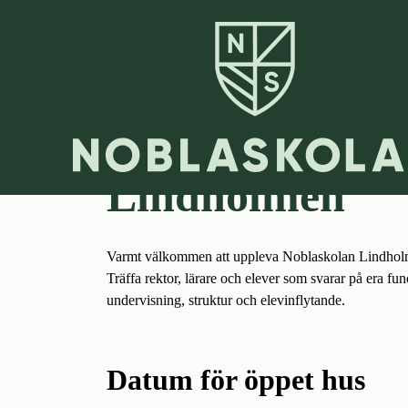
H
H
Start
o
o
Besök oss
p
p
p
p
a
a
Besök oss på N
t
t
i
i
l
l
Lindholmen
l
l
i
s
n
i
n
d
Varmt välkommen att uppleva Noblaskolan Lindholmen
e
f
Träffa rektor, lärare och elever som svarar på era fun
h
o
undervisning, struktur och elevinflytande.
å
t
l
l
Datum för öppet hus