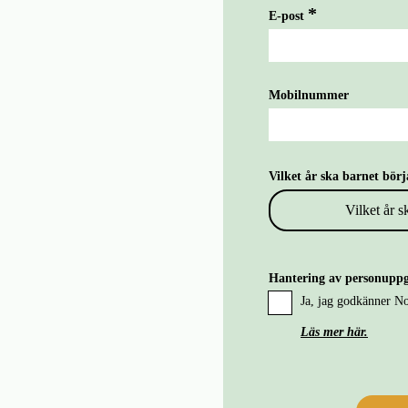
E-post
Mobilnummer
Vilket år ska barnet börj
Vilket år s
2026
Hantering av personuppg
Ja, jag godkänner No
2027
Läs mer här.
2028