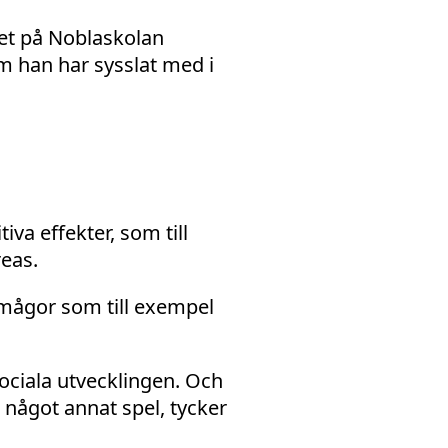
et på Noblaskolan
m han har sysslat med i
iva effekter, som till
eas.
rmågor som till exempel
sociala utvecklingen. Och
t något annat spel, tycker