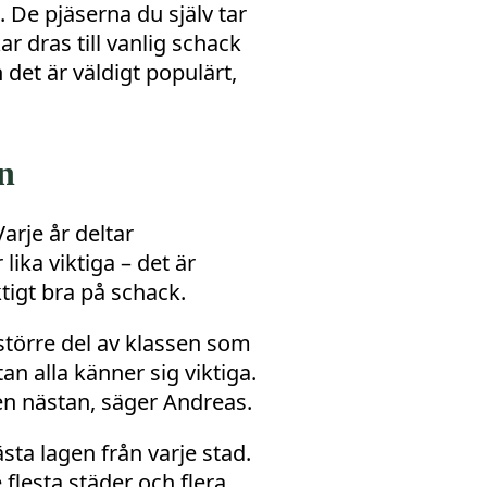
. De pjäserna du själv tar
r dras till vanlig schack
 det är väldigt populärt,
n
arje år deltar
lika viktiga – det är
ktigt bra på schack.
 större del av klassen som
n alla känner sig viktiga.
en nästan, säger Andreas.
ästa lagen från varje stad.
 flesta städer och flera