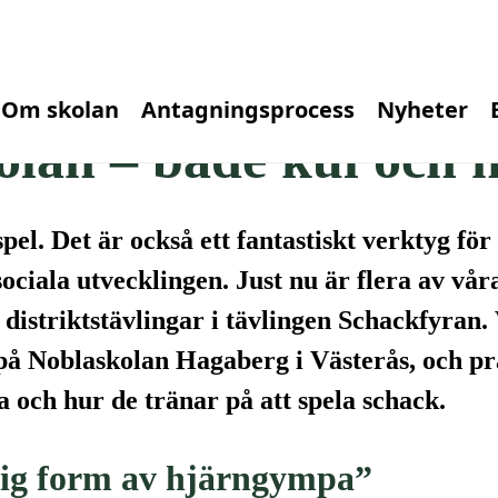
Om skolan
Antagningsprocess
Nyheter
olan – både kul och 
pel. Det är också ett fantastiskt verktyg för 
ociala utvecklingen. Just nu är flera av vår
distriktstävlingar i tävlingen Schackfyran.
å Noblaskolan Hagaberg i Västerås, och pr
na och hur de tränar på att spela schack.
ttig form av hjärngympa”