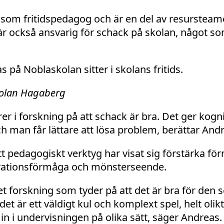
som fritidspedagog och är en del av resursteam
r också ansvarig för schack på skolan, något so
olan Hagaberg
rer i forskning på att schack är bra. Det ger kognit
 man får lättare att lösa problem, berättar Andr
 pedagogiskt verktyg har visat sig förstärka fö
trationsförmåga och mönsterseende.
t forskning som tyder på att det är bra för den 
et är ett väldigt kul och komplext spel, helt olik
å in i undervisningen på olika sätt, säger Andreas.