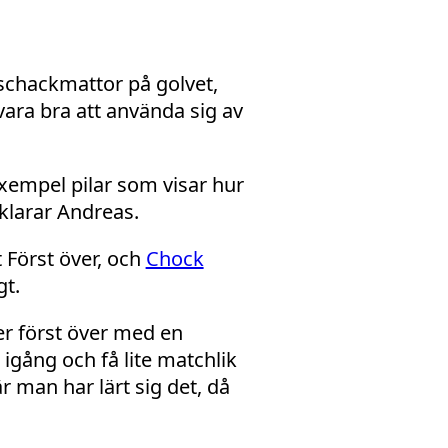
a schackmattor på golvet,
vara bra att använda sig av
exempel pilar som visar hur
klarar Andreas.
t Först över, och
Chock
gt.
r först över med en
 igång och få lite matchlik
r man har lärt sig det, då