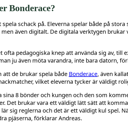
ler Bonderace?
att spela schack på. Eleverna spelar både på stor
 men även digitalt. De digitala verktygen brukar 
t ofta pedagogiska knep att använda sig av, till 
man ju även möta varandra, inte bara datorn, för
 att de brukar spela både
Bonderace
, även kalla
hackmatcher, vilket eleverna tycker är väldigt roli
ra sina 8 bönder och kungen och den som komme
er. Det brukar vara ett väldigt lätt sätt att komma
r sig reglerna och det är ett väldigt kul spel. Nä
ra pjäserna, förklarar Andreas.