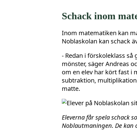
Schack inom mat
Inom matematiken kan man 
Noblaskolan kan schack 
- Redan i förskoleklass så g
mönster, säger Andreas och
om en elev har kört fast i 
subtraktion, multiplikatio
matte.
Eleverna får spela schack s
Noblautmaningen. De kan oc