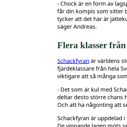
- Chock är en form av lagsp
får din kompis som sitter b
tycker att det här är jättek
säger Andreas.
Flera klasser frå
Schackfyran
är världens st
fjärdeklassare från hela Sve
viktigare att så många som 
- Det som är kul med Schack
deltar desto större chans h
Och att ha någonting att 
Schackfyran är uppdelad i t
De vinnande lagen möts seda