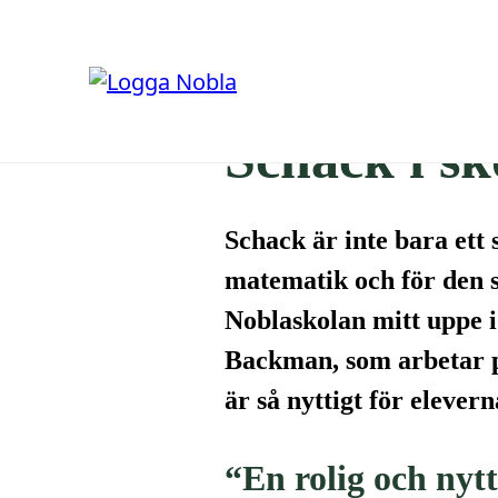
×
Start
Nyheter
Schack i skolan – både kul och nyttigt
Hoppa
Hoppa
till
till
Schack i sk
innehåll
sidfot
Schack är inte bara ett s
matematik och för den s
Noblaskolan mitt uppe i 
Backman, som arbetar p
är så nyttigt för elever
“En rolig och ny