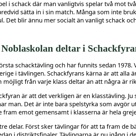
el i schack där man vanligtvis spelar två mot två
redvid sätta in i sin match. Många som inte bruka
ul. Det blir ännu mer socialt än vanligt schack och
n Noblaskolan deltar i Schackfyra
örsta schacktävling och har funnits sedan 1978. V
rige i tävlingen. Schackfyrans kärna är att alla är 
möjligt från varje klass deltar än att några är ri
fyran är att det verkligen är en klasstävling. Ju
ar man. Det är inte bara spelstyrka som avgör uta
se fram emot gemensamt i klasserna är hela grej
re delar. Först sker tävlingar för att ta fram de b
n i distriktsfinaler. Tävlingarna är nu igång i de