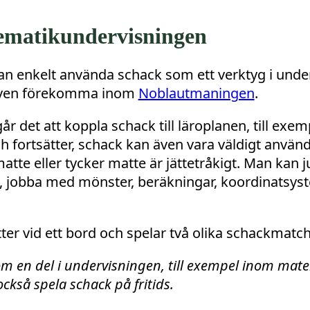
ematikundervisningen
enkelt använda schack som ett verktyg i under
även förekomma inom
Noblautmaningen
.
år det att koppla schack till läroplanen, till exem
 fortsätter, schack kan även vara väldigt använd
matte eller tycker matte är jättetråkigt. Man kan
n, jobba med mönster, beräkningar, koordinatsyst
om en del i undervisningen, till exempel inom mate
kså spela schack på fritids.