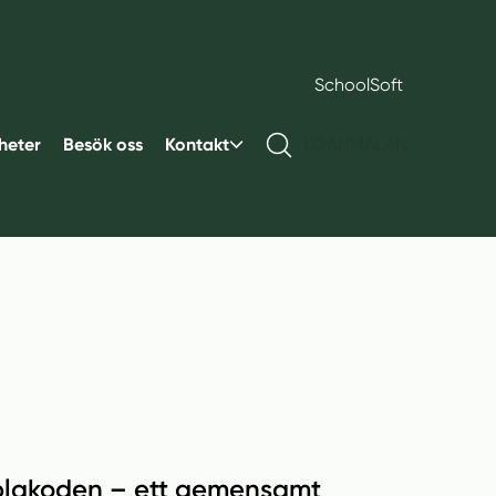
SchoolSoft
heter
Besök oss
Kontakt
KÖANMÄLAN
 Noblakoden – ett gemensamt