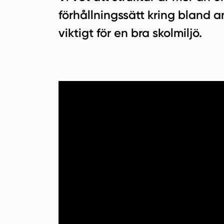
n
i
förhållningssätt kring bland a
n
d
viktigt för en bra skolmiljö.
e
f
h
o
å
t
l
l