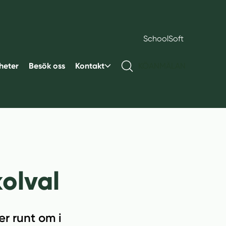
SchoolSoft
heter
Besök oss
Kontakt
KÖANMÄLAN
kolval
r runt om i