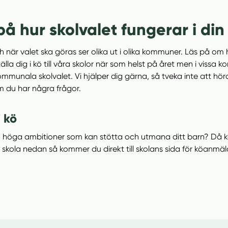
 på hur skolvalet fungerar i d
och när valet ska göras ser olika ut i olika kommuner. Läs på om h
lla dig i kö till våra skolor när som helst på året men i viss
ommunala skolvalet. Vi hjälper dig gärna, så tveka inte att höra 
m du har några frågor.
i kö
d höga ambitioner som kan stötta och utmana ditt barn? Då kan
lj skola nedan så kommer du direkt till skolans sida för köanmäl