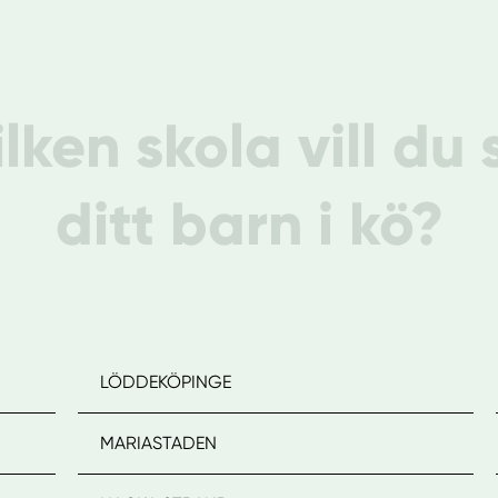
vilken skola vill du 
ditt barn i kö?
LÖDDEKÖPINGE
MARIASTADEN