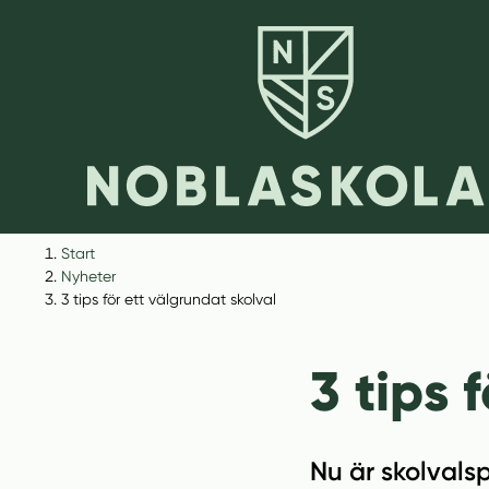
H
H
Start
o
o
Nyheter
p
p
3 tips för ett välgrundat skolval
p
p
a
a
3 tips 
t
t
i
i
l
l
l
l
Nu är skolvals
i
s