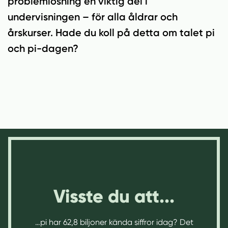
problemlösning en viktig del i
n
i
n
d
undervisningen – för alla åldrar och
e
f
årskurser. Hade du koll på detta om talet pi
h
o
och pi-dagen?
å
t
l
l
Visste du att...
…pi har 62,8 biljoner kända siffror idag? Det