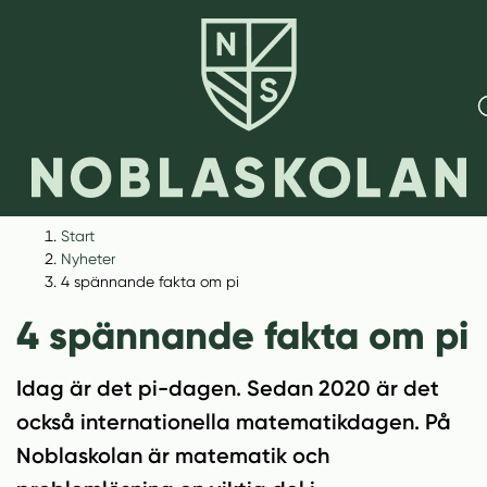
H
H
Start
o
o
Nyheter
p
p
4 spännande fakta om pi
p
p
4 spännande fakta om pi
a
a
t
t
i
i
Idag är det pi-dagen. Sedan 2020 är det
l
l
också internationella matematikdagen. På
l
l
Noblaskolan är matematik och
i
s