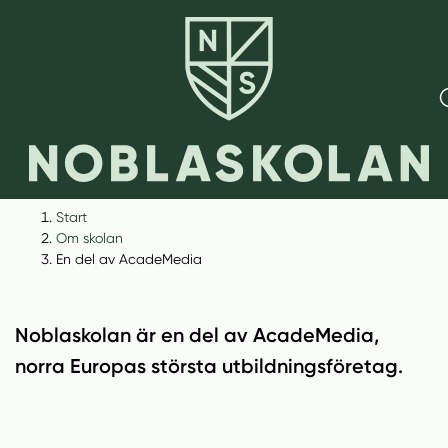
H
H
Start
o
o
Om skolan
p
p
En del av AcadeMedia
En del av AcadeMedia
p
p
a
a
t
t
Noblaskolan är en del av AcadeMedia,
i
i
norra Europas största utbildningsföretag.
l
l
l
l
i
s