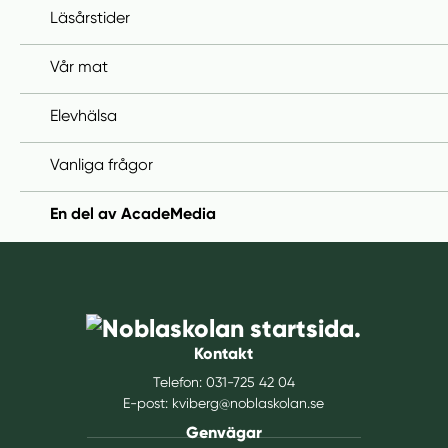
Läsårstider
Vår mat
Elevhälsa
Vanliga frågor
En del av AcadeMedia
Kontakt
Telefon:
031-725 42 04
E-post:
kviberg@noblaskolan.se
Genvägar