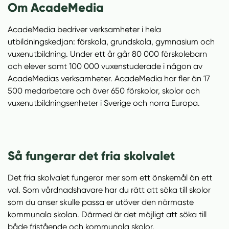
n
i
Om AcadeMedia
n
d
e
f
AcadeMedia bedriver verksamheter i hela
h
o
utbildningskedjan: förskola, grundskola, gymnasium och
å
t
vuxenutbildning. Under ett år går 80 000 förskolebarn
l
och elever samt 100 000 vuxenstuderade i någon av
l
AcadeMedias verksamheter. AcadeMedia har fler än 17
500 medarbetare och över 650 förskolor, skolor och
vuxenutbildningsenheter i Sverige och norra Europa.
Så fungerar det fria skolvalet
Det fria skolvalet fungerar mer som ett önskemål än ett
val. Som vårdnadshavare har du rätt att söka till skolor
som du anser skulle passa er utöver den närmaste
kommunala skolan. Därmed är det möjligt att söka till
både fristående och kommunala skolor.