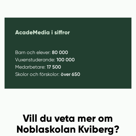
p
n
a
s
AcadeMedia i siffror
i
n
y
Barn och elever:
80 000
t
Vuxenstuderande:
100 000
t
Medarbetare:
17 500
f
Skolor och förskolor:
över 650
ö
n
s
t
e
Vill du veta mer om
r
)
Noblaskolan Kviberg?