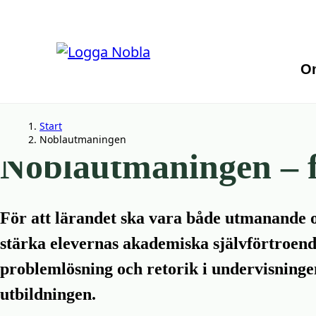
×
O
Start
Noblautmaningen
Hoppa
Hoppa
Noblautmaningen – f
till
till
innehåll
sidfot
För att lärandet ska vara både utmanande o
stärka elevernas akademiska självförtroend
problemlösning och retorik i undervisninge
utbildningen.