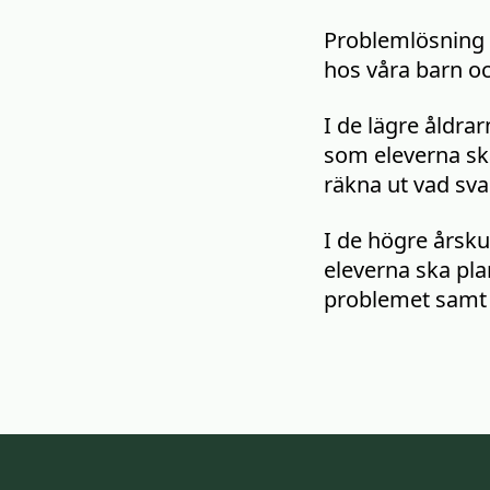
Problemlösning ä
hos våra barn oc
I de lägre åldra
som eleverna ska
räkna ut vad svar
I de högre årsk
eleverna ska plan
problemet samt u