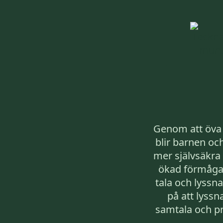
Genom att öva 
blir barnen oc
mer självsäkra 
ökad förmåga
tala och lyssna
på att lyssna
samtala och p