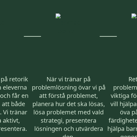
på retorik
När vi tränar på
Re
h eleverna
problemlösning övar vi på
probleml
och får en
att förstå problemet,
viktiga f
 att både
planera hur det ska lösas,
vill hjälp
. Vi tränar
lösa problemet med vald
öva på
 aktivt,
strategi, presentera
färdighe
resentera.
lösningen och utvärdera
hjälpa bar
den.
genom