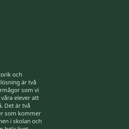
torik och
ösning är två
örmågor som vi
a våra elever att
. Det är två
ter som kommer
nen i skolan och
 hela livet.