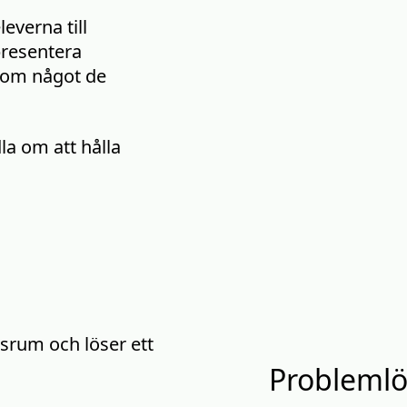
everna till
presentera
a om något de
la om att hålla
Problemlö