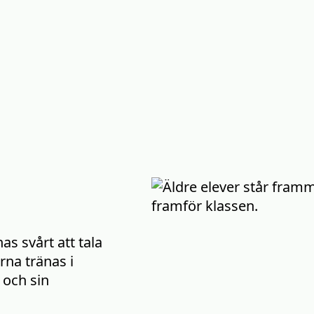
s svårt att tala
erna tränas i
e och sin