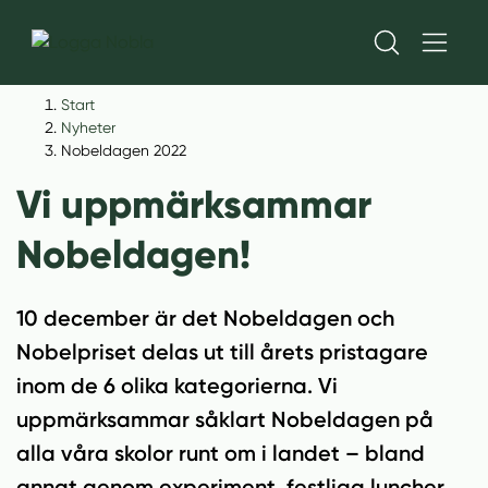
H
H
Start
o
o
Nyheter
p
p
Nobeldagen 2022
p
p
Vi uppmärksammar
a
a
t
t
Nobeldagen!
i
i
l
l
l
l
10 december är det Nobeldagen och
i
s
Nobelpriset delas ut till årets pristagare
n
i
inom de 6 olika kategorierna. Vi
n
d
e
f
uppmärksammar såklart Nobeldagen på
h
o
alla våra skolor runt om i landet – bland
å
t
annat genom experiment, festliga luncher,