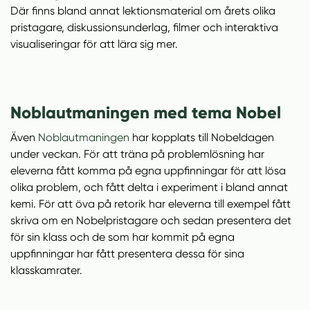
ö
Där finns bland annat lektionsmaterial om årets olika
p
pristagare, diskussionsunderlag, filmer och interaktiva
p
visualiseringar för att lära sig mer.
n
a
s
Noblautmaningen med tema Nobel
i
n
Även
Noblautmaningen
har kopplats till Nobeldagen
y
under veckan. För att träna på problemlösning har
t
eleverna fått komma på egna uppfinningar för att lösa
t
olika problem, och fått delta i experiment i bland annat
f
kemi. För att öva på retorik har eleverna till exempel fått
ö
skriva om en Nobelpristagare och sedan presentera det
n
för sin klass och de som har kommit på egna
s
uppfinningar har fått presentera dessa för sina
t
klasskamrater.
e
r
)