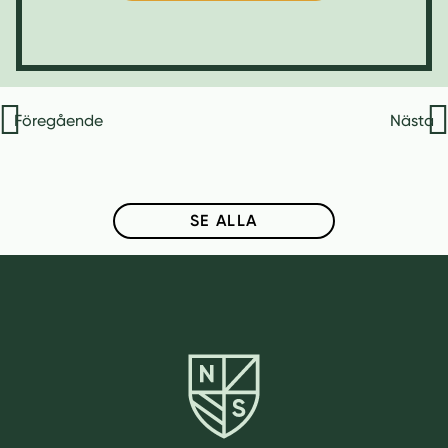
Ö
P
P
N
A
Inläggsnavigering
S
Föregående
Nästa
I
N
Y
T
T
SE ALLA
F
Ö
N
S
T
E
R
)