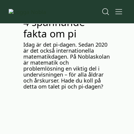
H
H
Start
o
o
Nyheter
p
p
4 spännande fakta om pi
4 spännande
p
p
a
a
fakta om pi
t
t
i
i
l
l
Idag är det pi-dagen. Sedan 2020
l
l
är det också internationella
i
s
matematikdagen. På Noblaskolan
n
i
är matematik och
n
d
problemlösning en viktig del i
e
f
undervisningen – för alla åldrar
h
o
och årskurser. Hade du koll på
å
t
detta om talet pi och pi-dagen?
l
l